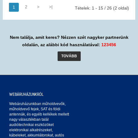
2
>
>|
1
Tételek: 1 - 15 / 26 (2 oldal)
Nem találja, amit keres? Nézzen szét nagyker partnerünk
oldalán, az alábbi kód használatával:
123456
TOVÁBB
WEBÁRUHÁZUNKRÓL
Webáruházunkban műholdvevők,
műholdvevő fejek, SAT és földi
antennák, és egyéb kellékek mellett
nagy választékban talál
audiótechnikai eszközöket
elektronikai alkatrészeket,
kábeleket, akkumlátorokat, autós