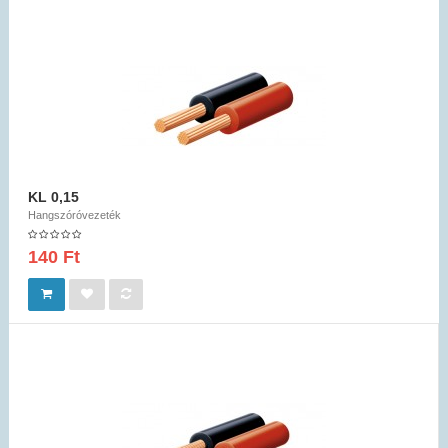
KL 0,15
Hangszóróvezeték
140 Ft