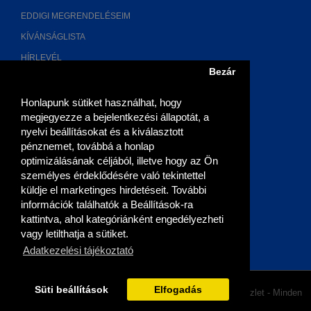
EDDIGI MEGRENDELÉSEIM
KÍVÁNSÁGLISTA
HÍRLEVÉL
Bezár
ELÉRHETŐSÉGÜNK
Honlapunk sütiket használhat, hogy
megjegyezze a bejelentkezési állapotát, a
2700 Cegléd, Múzeum u. 3.
nyelvi beállításokat és a kiválasztott
pénznemet, továbbá a honlap
06 (53) 315-768, 06 20 9355-269
optimizálásának céljából, illetve hogy az Ön
személyes érdeklődésére való tekintettel
06 (53) 500-408
küldje el marketinges hirdetéseit. További
információk találhatók a Beállítások-ra
info@antennaszerviz.com
kattintva, ahol kategóriánként engedélyezheti
vagy letilthatja a sütiket.
Adatkezelési tájékoztató
Süti beállítások
Elfogadás
Copyright © 2015 Antennaszerviz és Elektronikai Szaküzlet - Minden
jog fenntartva!