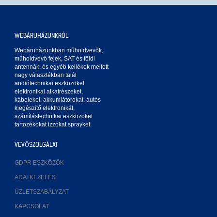
WEBÁRUHÁZUNKRÓL
Webáruházunkban műholdvevők,
műholdvevő fejek, SAT és földi
antennák, és egyéb kellékek mellett
nagy választékban talál
audiótechnikai eszközöket
elektronikai alkatrészeket,
kábeleket, akkumlátorokat, autós
kiegészítő elektronikát,
számítástechnikai eszközöket
tartozékokat izzókat sprayket.
VEVŐSZOLGÁLAT
GDPR ESZKÖZÖK
ADATKEZELÉS
ÜZLETSZABÁLYZAT
KAPCSOLAT