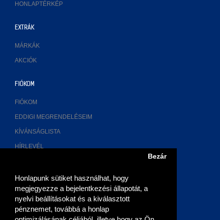
HONLAPTÉRKÉP
EXTRÁK
MÁRKÁK
AKCIÓK
FIÓKOM
FIÓKOM
EDDIGI MEGRENDELÉSEIM
KÍVÁNSÁGLISTA
HÍRLEVÉL
Bezár
ELÉRHETŐSÉGÜNK
Honlapunk sütiket használhat, hogy
megjegyezze a bejelentkezési állapotát, a
2700 Cegléd, Múzeum u. 3.
nyelvi beállításokat és a kiválasztott
pénznemet, továbbá a honlap
06 (53) 315-768, 06 20 9355-269
optimizálásának céljából, illetve hogy az Ön