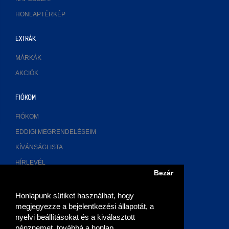
HONLAPTÉRKÉP
EXTRÁK
MÁRKÁK
AKCIÓK
FIÓKOM
FIÓKOM
EDDIGI MEGRENDELÉSEIM
KÍVÁNSÁGLISTA
HÍRLEVÉL
Bezár
ELÉRHETŐSÉGÜNK
Honlapunk sütiket használhat, hogy
megjegyezze a bejelentkezési állapotát, a
2700 Cegléd, Múzeum u. 3.
nyelvi beállításokat és a kiválasztott
pénznemet, továbbá a honlap