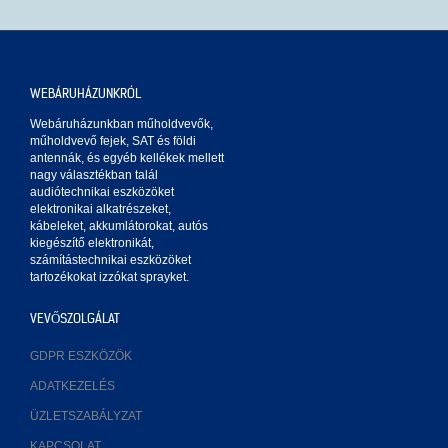
WEBÁRUHÁZUNKRÓL
Webáruházunkban műholdvevők,
műholdvevő fejek, SAT és földi
antennák, és egyéb kellékek mellett
nagy választékban talál
audiótechnikai eszközöket
elektronikai alkatrészeket,
kábeleket, akkumlátorokat, autós
kiegészítő elektronikát,
számítástechnikai eszközöket
tartozékokat izzókat sprayket.
VEVŐSZOLGÁLAT
GDPR ESZKÖZÖK
ADATKEZELÉS
ÜZLETSZABÁLYZAT
KAPCSOLAT