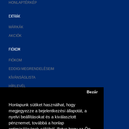
HONLAPTÉRKÉP
EXTRÁK
MÁRKÁK
AKCIÓK
FIÓKOM
FIÓKOM
EDDIGI MEGRENDELÉSEIM
KÍVÁNSÁGLISTA
HÍRLEVÉL
Bezár
ELÉRHETŐSÉGÜNK
Honlapunk sütiket használhat, hogy
megjegyezze a bejelentkezési állapotát, a
2700 Cegléd, Múzeum u. 3.
nyelvi beállításokat és a kiválasztott
pénznemet, továbbá a honlap
06 (53) 315-768, 06 20 9355-269
optimizálásának céljából, illetve hogy az Ön