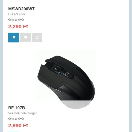
MSWD200WT
USB-S egér
2,290 Ft
RF 107B
Vezeték nélküli egér
2,990 Ft