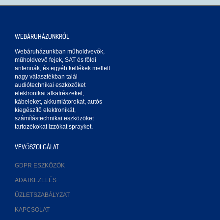
WEBÁRUHÁZUNKRÓL
Webáruházunkban műholdvevők,
műholdvevő fejek, SAT és földi
antennák, és egyéb kellékek mellett
nagy választékban talál
audiótechnikai eszközöket
elektronikai alkatrészeket,
kábeleket, akkumlátorokat, autós
kiegészítő elektronikát,
számítástechnikai eszközöket
tartozékokat izzókat sprayket.
VEVŐSZOLGÁLAT
GDPR ESZKÖZÖK
ADATKEZELÉS
ÜZLETSZABÁLYZAT
KAPCSOLAT