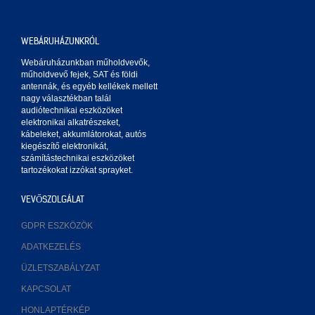
WEBÁRUHÁZUNKRÓL
Webáruházunkban műholdvevők,
műholdvevő fejek, SAT és földi
antennák, és egyéb kellékek mellett
nagy választékban talál
audiótechnikai eszközöket
elektronikai alkatrészeket,
kábeleket, akkumlátorokat, autós
kiegészítő elektronikát,
számítástechnikai eszközöket
tartozékokat izzókat sprayket.
VEVŐSZOLGÁLAT
GDPR ESZKÖZÖK
ADATKEZELÉS
ÜZLETSZABÁLYZAT
KAPCSOLAT
HONLAPTÉRKÉP