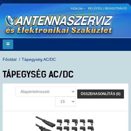
BELÉPÉS
|
REGISZTRÁCIÓ
FIÓKOM
Főoldal
Tápegység AC/DC
TÁPEGYSÉG AC/DC
ÖSSZEHASONLÍTÁS (0)