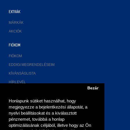
EXTRÁK
MÁRKÁK
AKCIÓK
FIÓKOM
FIÓKOM
EDDIGI MEGRENDELÉSEIM
KÍVÁNSÁGLISTA
HÍRLEVÉL
Bezár
ELÉRHETŐSÉGÜNK
Honlapunk sütiket használhat, hogy
megjegyezze a bejelentkezési állapotát, a
2700 Cegléd, Múzeum u. 3.
nyelvi beállításokat és a kiválasztott
pénznemet, továbbá a honlap
06 (53) 315-768, 06 20 9355-269
optimizálásának céljából, illetve hogy az Ön