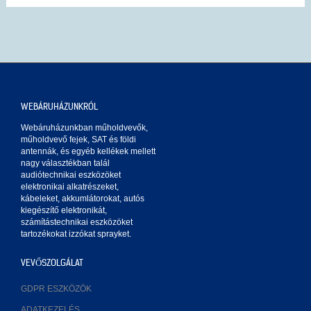
WEBÁRUHÁZUNKRÓL
Webáruházunkban műholdvevők,
műholdvevő fejek, SAT és földi
antennák, és egyéb kellékek mellett
nagy választékban talál
audiótechnikai eszközöket
elektronikai alkatrészeket,
kábeleket, akkumlátorokat, autós
kiegészítő elektronikát,
számítástechnikai eszközöket
tartozékokat izzókat sprayket.
VEVŐSZOLGÁLAT
GDPR ESZKÖZÖK
ADATKEZELÉS