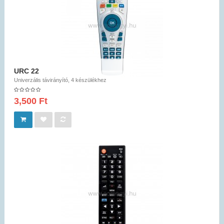
URC 22
Univerzális távirányító, 4 készülékhez
3,500 Ft