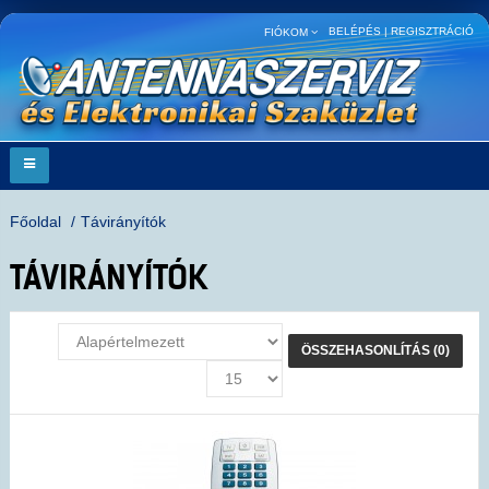
BELÉPÉS
|
REGISZTRÁCIÓ
FIÓKOM
Főoldal
Távirányítók
TÁVIRÁNYÍTÓK
ÖSSZEHASONLÍTÁS (0)