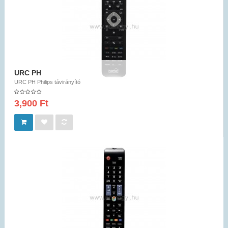
URC PH
URC PH Philips távirányító
3,900 Ft