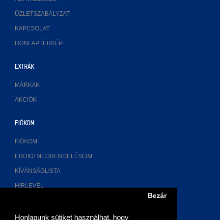
ÜZLETSZABÁLYZAT
KAPCSOLAT
HONLAPTÉRKÉP
EXTRÁK
MÁRKÁK
AKCIÓK
FIÓKOM
FIÓKOM
EDDIGI MEGRENDELÉSEIM
KÍVÁNSÁGLISTA
HÍRLEVÉL
Bezár
ELÉRHETŐSÉGÜNK
Honlapunk sütiket használhat, hogy