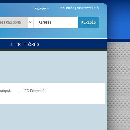
BELÉPÉS
|
REGISZTRÁCIÓ
FIÓKOM
KERESÉS
ELÉRHETŐSÉG
Lámpák
LED Fényvetők