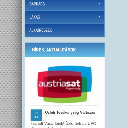
BARKÁCS
LAKÁS
ALKATRÉSZEK
HÍREK, AKTUALITÁSOK
Üzleti Tevékenység Változás
02
JUL
Tisztelt Vásárlóink! Üzletünk az UPC