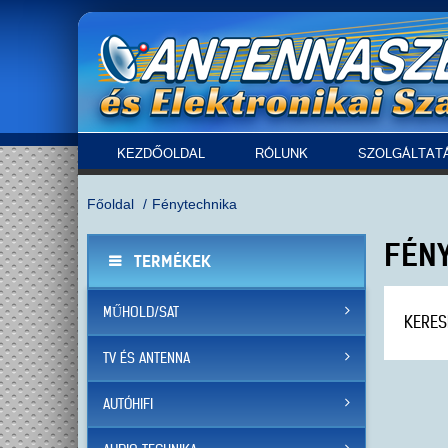
KEZDŐOLDAL
RÓLUNK
SZOLGÁLTAT
Főoldal
Fénytechnika
FÉN
TERMÉKEK
MŰHOLD/SAT
KERES
TV ÉS ANTENNA
AUTÓHIFI