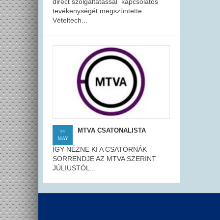
direct szolgáltatással kapcsolatos
tevékenységét megszüntette.
Vételtech...
MTVA CSATONALISTA
14
MAY
ÍGY NÉZNE KI A CSATORNÁK
SORRENDJE AZ MTVA SZERINT
JÚLIUSTÓL...