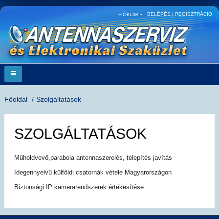
BELÉPÉS
|
REGISZTRÁCIÓ
FIÓKOM
Főoldal
Szolgáltatások
SZOLGÁLTATÁSOK
Műholdvevő,parabola antennaszerelés, telepítés javítás
Idegennyelvű külföldi csatornák vétele Magyarországon
Biztonsági IP kamerarendszerek értékesítése