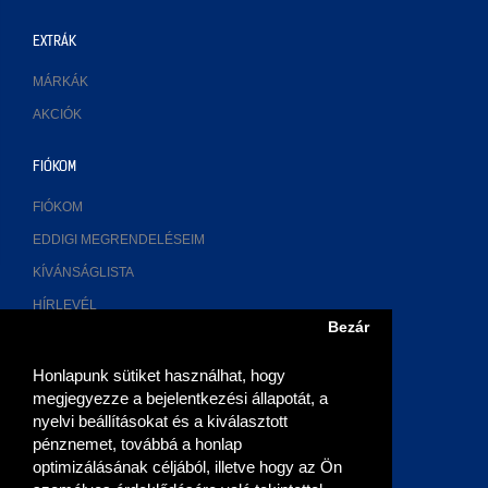
EXTRÁK
MÁRKÁK
AKCIÓK
FIÓKOM
FIÓKOM
EDDIGI MEGRENDELÉSEIM
KÍVÁNSÁGLISTA
HÍRLEVÉL
Bezár
ELÉRHETŐSÉGÜNK
Honlapunk sütiket használhat, hogy
megjegyezze a bejelentkezési állapotát, a
2700 Cegléd, Múzeum u. 3.
nyelvi beállításokat és a kiválasztott
pénznemet, továbbá a honlap
06 (53) 315-768, 06 20 9355-269
optimizálásának céljából, illetve hogy az Ön