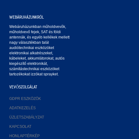
WEBÁRUHÁZUNKRÓL
Webáruházunkban műholdvevők,
műholdvevő fejek, SAT és földi
antennák, és egyéb kellékek mellett
nagy választékban talál
audiótechnikai eszközöket
elektronikai alkatrészeket,
kábeleket, akkumlátorokat, autós
kiegészítő elektronikát,
számítástechnikai eszközöket
tartozékokat izzókat sprayket.
VEVŐSZOLGÁLAT
GDPR ESZKÖZÖK
ADATKEZELÉS
ÜZLETSZABÁLYZAT
KAPCSOLAT
HONLAPTÉRKÉP