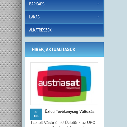
BARKÁCS
LAKÁS
ALKATRÉSZEK
HÍREK, AKTUALITÁSOK
Üzleti Tevékenység Változás
02
JUL
Tisztelt Vásárlóink! Üzletünk az UPC