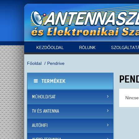
KEZDŐOLDAL
RÓLUNK
SZOLGÁLTAT
Főoldal
Pendrive
PEN
TERMÉKEK
MŰHOLD/SAT
Nincse
TV ÉS ANTENNA
AUTÓHIFI