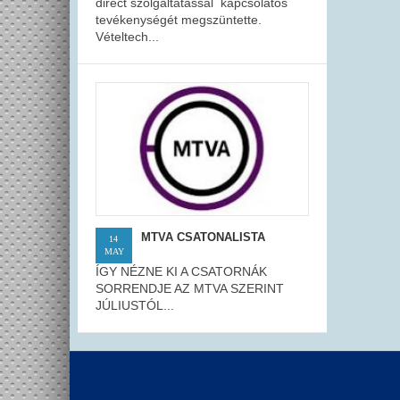
direct szolgáltatással kapcsolatos
tevékenységét megszüntette.
Vételtech...
MTVA CSATONALISTA
14
MAY
ÍGY NÉZNE KI A CSATORNÁK
SORRENDJE AZ MTVA SZERINT
JÚLIUSTÓL...