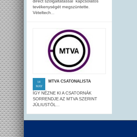
direct szolgáltatással kapcsolatos
tevékenységét megszüntette.
Vételtech...
MTVA CSATONALISTA
14
MAY
ÍGY NÉZNE KI A CSATORNÁK
SORRENDJE AZ MTVA SZERINT
JÚLIUSTÓL...