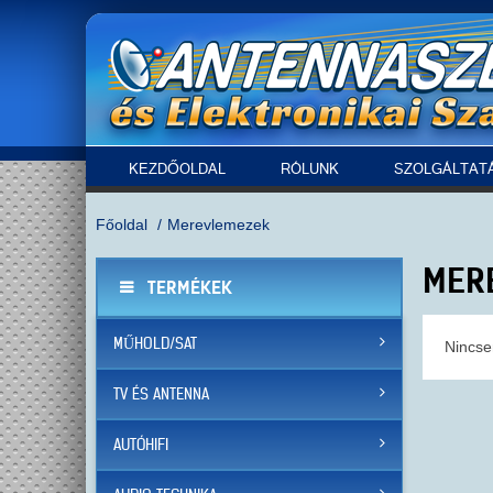
KEZDŐOLDAL
RÓLUNK
SZOLGÁLTAT
Főoldal
Merevlemezek
MER
TERMÉKEK
MŰHOLD/SAT
Nincse
TV ÉS ANTENNA
AUTÓHIFI