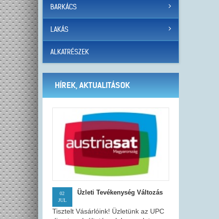
BARKÁCS
LAKÁS
ALKATRÉSZEK
HÍREK, AKTUALITÁSOK
Üzleti Tevékenység Változás
02
JUL
Tisztelt Vásárlóink! Üzletünk az UPC