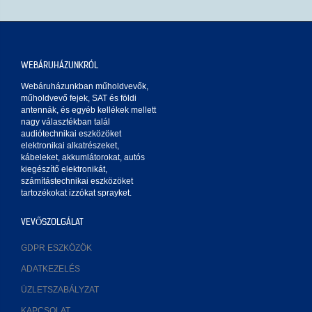
WEBÁRUHÁZUNKRÓL
Webáruházunkban műholdvevők,
műholdvevő fejek, SAT és földi
antennák, és egyéb kellékek mellett
nagy választékban talál
audiótechnikai eszközöket
elektronikai alkatrészeket,
kábeleket, akkumlátorokat, autós
kiegészítő elektronikát,
számítástechnikai eszközöket
tartozékokat izzókat sprayket.
VEVŐSZOLGÁLAT
GDPR ESZKÖZÖK
ADATKEZELÉS
ÜZLETSZABÁLYZAT
KAPCSOLAT