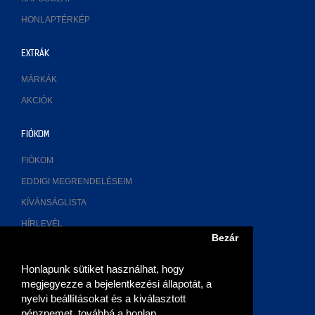
HONLAPTÉRKÉP
EXTRÁK
MÁRKÁK
AKCIÓK
FIÓKOM
FIÓKOM
EDDIGI MEGRENDELÉSEIM
KÍVÁNSÁGLISTA
HÍRLEVÉL
Bezár
ELÉRHETŐSÉGÜNK
Honlapunk sütiket használhat, hogy
megjegyezze a bejelentkezési állapotát, a
2700 Cegléd, Múzeum u. 3.
nyelvi beállításokat és a kiválasztott
pénznemet, továbbá a honlap