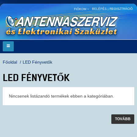
BELÉPÉS
|
REGISZTRÁCIÓ
FIÓKOM
Főoldal
LED Fényvetők
LED FÉNYVETŐK
Nincsenek listázandó termékek ebben a kategóriában.
TOVÁBB