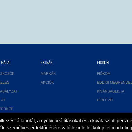
LGÁLAT
EXTRÁK
FIÓKOM
SZKÖZÖK
MÁRKÁK
FIÓKOM
ZELÉS
AKCIÓK
EDDIGI MEGRENDE
ABÁLYZAT
KÍVÁNSÁGLISTA
LAT
HÍRLEVÉL
TÉRKÉP
ezési állapotát, a nyelvi beállításokat és a kiválasztott pénzn
 Ön személyes érdeklődésére való tekintettel küldje el marketin