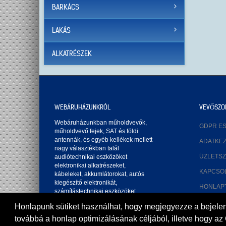
BARKÁCS
LAKÁS
ALKATRÉSZEK
WEBÁRUHÁZUNKRÓL
VEVŐSZO
Webáruházunkban műholdvevők,
GDPR E
műholdvevő fejek, SAT és földi
antennák, és egyéb kellékek mellett
ADATKE
nagy választékban talál
ÜZLETSZ
audiótechnikai eszközöket
elektronikai alkatrészeket,
KAPCSO
kábeleket, akkumlátorokat, autós
kiegészítő elektronikát,
HONLAP
számítástechnikai eszközöket
tartozékokat izzókat sprayket.
Honlapunk sütiket használhat, hogy megjegyezze a bejelentk
továbbá a honlap optimizálásának céljából, illetve hogy az