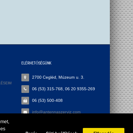
ELÉRHETŐSÉGÜNK
2700 Cegléd, Múzeum u. 3.
LÉSEIM
06 (53) 315-768, 06 20 9355-269
06 (53) 500-408
info@antennaszerviz.com
emet,
ges