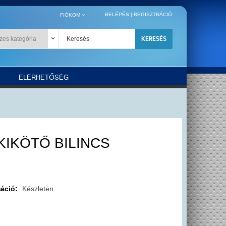
BELÉPÉS
|
REGISZTRÁCIÓ
FIÓKOM
KERESÉS
ELÉRHETŐSÉG
KIKÖTŐ BILINCS
máció:
Készleten