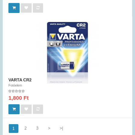
VARTA CR2
Fotóelem
1,800 Ft
2
3
>
>|
1