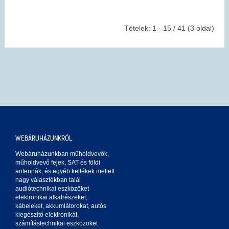
Tételek: 1 - 15 / 41 (3 oldal)
WEBÁRUHÁZUNKRÓL
Webáruházunkban műholdvevők,
műholdvevő fejek, SAT és földi
antennák, és egyéb kellékek mellett
nagy választékban talál
audiótechnikai eszközöket
elektronikai alkatrészeket,
kábeleket, akkumlátorokat, autós
kiegészítő elektronikát,
számítástechnikai eszközöket